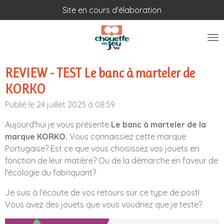
Site en cours d'élaboration
Passer
au
contenu
principal
REVIEW - TEST Le banc à marteler de
KORKO
Publié le 24 juillet 2025 à 08:59
Aujourd'hui je vous présente
Le banc à marteler de la
marque KORKO.
Vous connaissiez cette marque
Portugaise? Est ce que vous choisissez vos jouets en
fonction de leur matière? Ou de la démarche en faveur de
l'écologie du fabriquant?
Je suis à l'écoute de vos retours sur ce type de post!
Vous avez des jouets que vous voudriez que je teste?